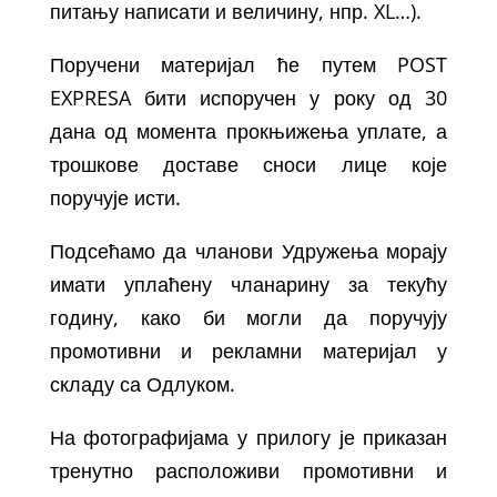
питању написати и величину, нпр. XL…).
Поручени материјал ће путем POST
EXPRESA бити испоручен у року од 30
дана од момента прокњижења уплате, а
трошкове доставе сноси лице које
поручује исти.
Подсећамо да чланови Удружења морају
имати уплаћену чланарину за текућу
годину, како би могли да поручују
промотивни и рекламни материјал у
складу са Одлуком.
На фотографијама у прилогу је приказан
тренутно расположиви промотивни и