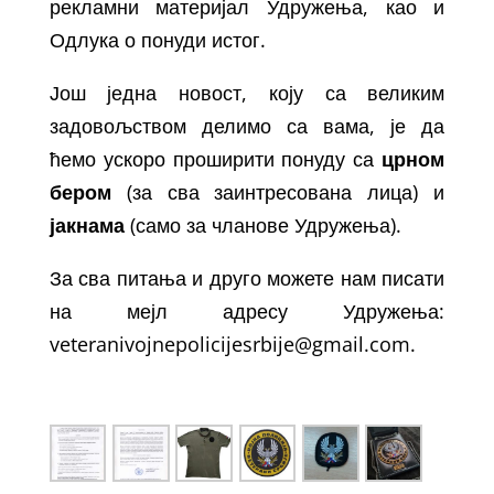
рекламни материјал Удружења, као и
Одлука о понуди истог.
Још једна новост, коју са великим
задовољством делимо са вама, је да
ћемо ускоро проширити понуду са
црном
бером
(за сва заинтресована лица) и
јакнама
(само за чланове Удружења).
За сва питања и друго можете нам писати
на мејл адресу Удружења:
veteranivojnepolicijesrbije@gmail.com.