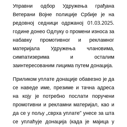
Управни одбор Удружења грађана
Ветерани Војне полиције Србије је на
редовној седници одржаној 01.03.2025.
године донео Одлуку о промени износа за
набавку промотивног и рекламног
материјала Удружења члановима,
симпатизерима и осталим
заинтересованим лицима путем донација.
Приликом уплате донације обавезно је да
се наведе име, презиме и тачна адреса
на коју је потребно послати поручени
промотивни и рекламни материјал, као и
да се у пољу „сврха уплате“ унесе за шта
се уплаћује донација (када је мајица у