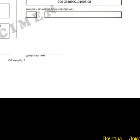
Почетна
Доку