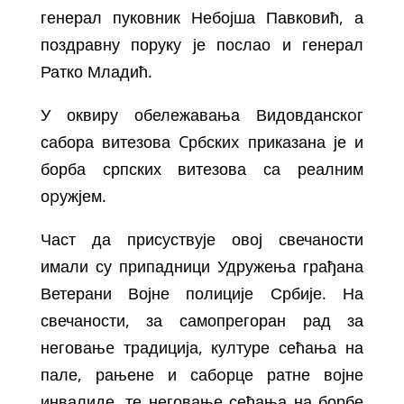
генерал пуковник Небојша Павковић, а
поздравну поруку је послао и генерал
Ратко Младић.
У оквиру обележавања Видовданскoг
сабора витезова Cрбскиx приказана је и
борба српских витезова са реалним
оpужјем.
Част да присуствује овој свечаности
имали су припадници Удружења грађана
Ветерани Војне полиције Србије. На
свечаности, за самопрегоран рад за
неговањe традиција, културе сећања на
пале, рањене и сабoрце ратне војне
инвалиде, те неговање сећања на борбе