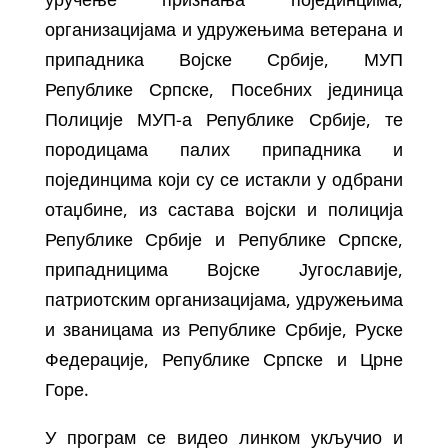
организацијама и удружењима ветерана и
припадника Војске Србије, МУП
Републике Српске, Посебних јединица
Полиције МУП-а Републике Србије, те
породицама палих припадника и
појединцима који су се истакли у одбрани
отаџбине, из састава војски и полиција
Републике Србије и Републике Српске,
припадницима Војске Југославије,
патриотским организацијама, удружењима
и званицама из Републике Србије, Руске
Федерације, Републике Српске и Црне
Горе.
У програм се видео линком укључио и