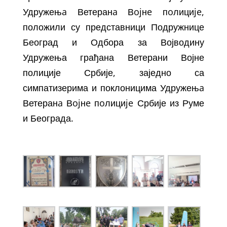
Удружењa Ветеранa Вojнe пoлициje,
положили су представници Подружнице
Београд и Одбора за Војводину
Удружења грађана Ветерани Војне
полиције Србије, заједно са
симпатизерима и поклоницима Удружењa
Ветеранa Вojнe пoлициje Србије из Руме
и Београда.