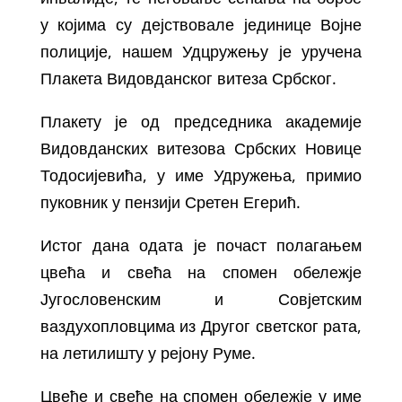
у којима су дејствовале јединице Војне
полиције, нашем Удцружењу је уручена
Плакета Видовданског витеза Србског.
Плакету је од председника академије
Видовданских витезова Србских Новицe
Тодосијевићa, у име Удружења, примио
пуковник у пензији Сретен Егерић.
Истог дана одата је почаст полагањем
цвећа и свећа на спомен обележје
Југословенским и Совјетским
ваздухопловцима из Другог светског рата,
на летилишту у рејону Руме.
Цвеће и свеће на спомен обележје у име