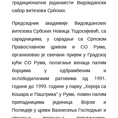
традиционални једанаести Видовдански
сабор витезова Cрбскиx.
Председник академије Видовданских
витезова Србских Новица Тодосијевић, са
сарадницима, у сарадњи са Српском
Православном црквом и СО Рума,
организовао је свечани пријем у Градској
кући СО Рума, полагање венаца палим
борцима у одбрамбеним и
ослободилачким ратовима од 1991.
године до 1999. године у парку „Хероја са
Кошара и Паштрика“ у Руми, помен палим
припадницима јединица Војске и
Полиције у цркви Вазнесења Господњег и
уручење признања појединцима,