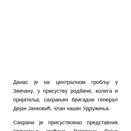
Данас је на централном гробљу у
Звечану, у присуству родбине, колега и
пријатеља, сахрањен бригадни генерал
Дејан Јанковић, члан нашег Удружења.
Сахрани је присуствовао представник
Удружења грађана Ветерани Војне