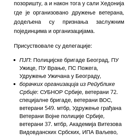
позоришту, а и након тога у сали Хедонија
где је организовано дружење ветерана,
додељена су признања заслужним
појединцима и организацијама.
Присуствовале су делегације:
ПЈП
: Полицијске бригаде Београд, ПУ
Ужице, ПУ Врање, ПС Пожега,
Удружење Ужичана у Београду,
борачких организација из Републике
Србије
: СУБНОР Србије, ветерани 72.
специјалне бригаде, ветерани ВОС,
ветерани 549. мтбр, Удружење грађана
Ветерани Војне полиције Србије,
ветерани 37. мтбр, Академија Витезова
Видовданских Србских, ИПА Ваљево,