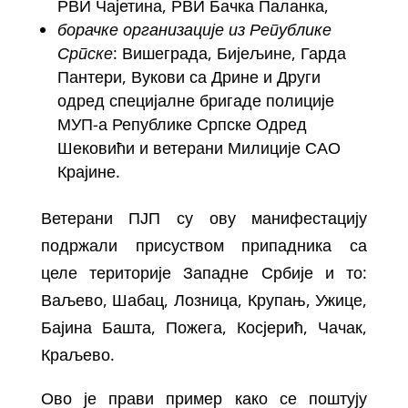
РВИ Чајетина, РВИ Бачка Паланка,
борачке организације из Републике
Српске
: Вишеграда, Бијељине, Гарда
Пантери, Вукови са Дрине и Други
одред специјалне бригаде полиције
МУП-а Републике Српске Одред
Шековићи и ветерани Милиције САО
Крајине.
Ветерани ПЈП су ову манифестацију
подржали присуством припадника са
целе територије Западне Србије и то:
Ваљево, Шабац, Лозница, Крупањ, Ужице,
Бајина Башта, Пожега, Косјерић, Чачак,
Краљево.
Ово је прави пример како се поштују