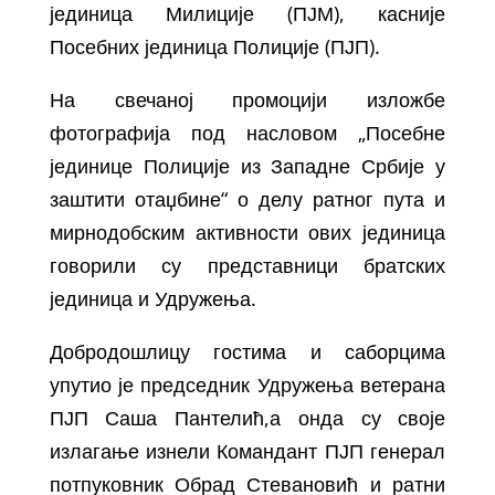
јединица Милиције (ПЈМ), касније
Посебних јединица Полиције (ПЈП).
На свечаној промоцији изложбе
фотографија под насловом „Посебне
јединице Полиције из Западне Србије у
заштити отаџбине“ о делу ратног пута и
мирнодобским активности ових јединица
говорили су представници братских
јединица и Удружења.
Добродошлицу гостима и саборцима
упутио је председник Удружења ветерана
ПЈП Саша Пантелић,а онда су своје
излагање изнели Командант ПЈП генерал
потпуковник Обрад Стевановић и ратни