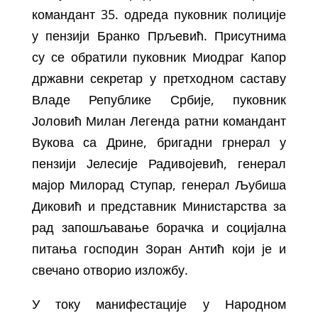
командант 35. одреда пуковник полиције
у пензији Бранко Прљевић. Присутнима
су се обратили пуковник Миодраг Капор
државни секретар у претходном саставу
Владе Републике Србије, пуковник
Јоловић Милан Легенда ратни командант
Вукова са Дрине, бригадни грнерал у
пензији Јелесије Радивојевић, генерал
мајор Милорад Ступар, генерал Љубиша
Диковић и представник Министарства за
рад запошљавање борачка и социјална
питања господин Зоран Антић који је и
свечано отворио изложбу.
У току манифестације у Народном