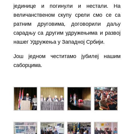
јединице и погинули и нестали. На
величанственом скупу срели смо се са
ратним друговима, договорили даљу
сарадњу са другим удружењима и развој
нашег Удружења у Западној Србији.
Још једном честитамо јубилеј нашим
саборцима.