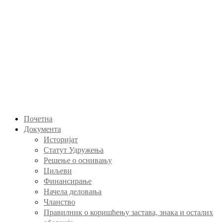
Почетна
Документа
Историјат
Статут Удружења
Решење о оснивању
Циљеви
Финансирање
Начела деловања
Чланство
Правилник о коришћењу застава, знака и осталих