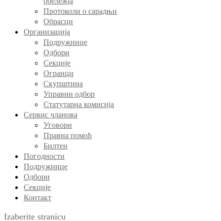
обележја
Протоколи о сарадњи
Обрасци
Организација
Подружнице
Одбори
Секције
Огранци
Скупштина
Управни одбор
Статутарна комисија
Сервис чланова
Уговори
Правна помоћ
Билтен
Погодности
Подружнице
Одбори
Секције
Контакт
Izaberite stranicu