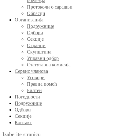
обележја
Протоколи о сарадњи
Обрасци
Организација
Подружнице
Одбори
Секције
Огранци
Скупштина
Управни одбор
Статутарна комисија
Сервис чланова
Уговори
Правна помоћ
Билтен
Погодности
Подружнице
Одбори
Секције
Контакт
Izaberite stranicu