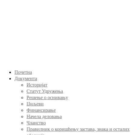
Почетна
Документа
Историјат
Статут Удружења
Решење о оснивању
Циљеви
Финансирање
Начела деловања
Чланство
Правилник о коришћењу застава, знака и осталих